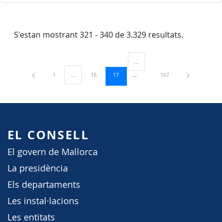
S'estan mostrant 321 - 340 de 3.329 resultats.
...
Pàgines intermèdies Utilitzeu TAB
Pàgina
Pàgina
Pàgina
Pàgina
1
...
16
17
167
Pàgines intermèdies Utilitzeu TAB per navegar.
EL CONSELL
El govern de Mallorca
La presidència
Els departaments
Les instal·lacions
Les entitats