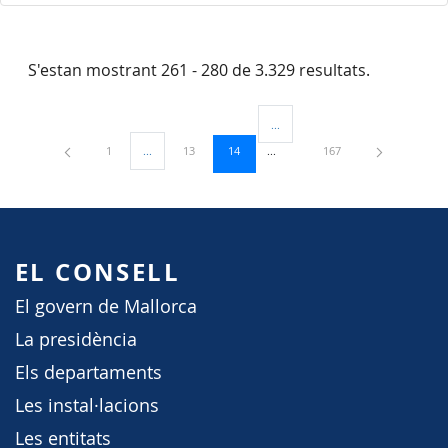
S'estan mostrant 261 - 280 de 3.329 resultats.
...
Pàgines intermèdies Utilitzeu TAB
Pàgina
Pàgina
Pàgina
Pàgina
1
...
13
14
167
Pàgines intermèdies Utilitzeu TAB per navegar.
EL CONSELL
El govern de Mallorca
La presidència
Els departaments
Les instal·lacions
Les entitats