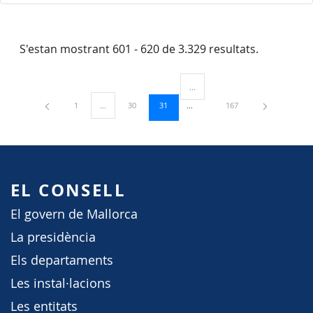
S'estan mostrant 601 - 620 de 3.329 resultats.
...
Pàgines intermèdies Utilitzeu TAB
Pàgina
Pàgina
Pàgina
Pàgina
1
...
30
31
167
Pàgines intermèdies Utilitzeu TAB per navegar.
EL CONSELL
El govern de Mallorca
La presidència
Els departaments
Les instal·lacions
Les entitats