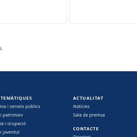
s.
 TEMÀTIQUES
ACTUALITAT
ia i serveis públics
Notícies
 i patrimoni
Sala de premsa
a i ocupació
CONTACTE
i joventut
Directori