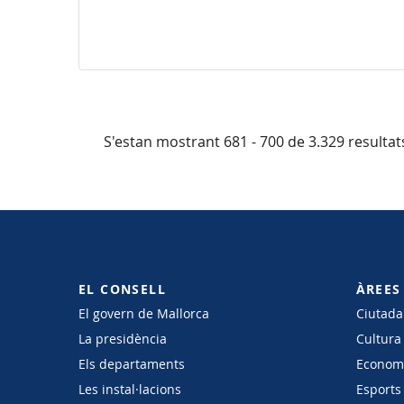
S'estan mostrant 681 - 700 de 3.329 resultat
EL CONSELL
ÀREES
El govern de Mallorca
Ciutadan
La presidència
Cultura
Els departaments
Economi
Les instal·lacions
Esports 