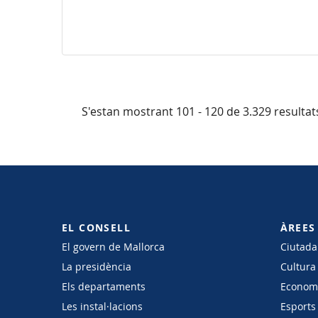
S'estan mostrant 101 - 120 de 3.329 resultat
EL CONSELL
ÀREES
El govern de Mallorca
Ciutadan
La presidència
Cultura
Els departaments
Economi
Les instal·lacions
Esports 