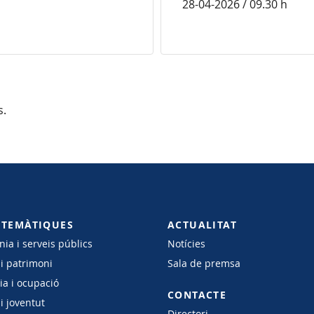
28-04-2026 / 09.30 h
s.
 TEMÀTIQUES
ACTUALITAT
ia i serveis públics
Notícies
 i patrimoni
Sala de premsa
a i ocupació
CONTACTE
i joventut
Directori