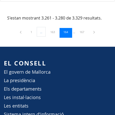
S'estan mostrant 3.261 - 3.280 de 3.329 resultats.
Pàgina
Pàgina
Pàgina
Pàgina
1
...
163
164
167
Pàgines intermèdies Utilitzeu TAB per navegar.
EL CONSELL
El govern de Mallorca
La presidència
Els departaments
Les instal·lacions
Les entitats
Sistema intern d'informació