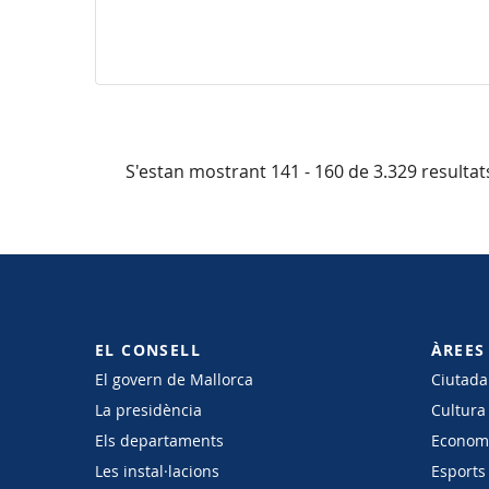
S'estan mostrant 141 - 160 de 3.329 resultat
EL CONSELL
ÀREES
El govern de Mallorca
Ciutadan
La presidència
Cultura
Els departaments
Economi
Les instal·lacions
Esports 