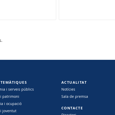
s.
 TEMÀTIQUES
ACTUALITAT
ia i serveis públics
Notícies
 i patrimoni
Sala de premsa
a i ocupació
CONTACTE
i joventut
Directori