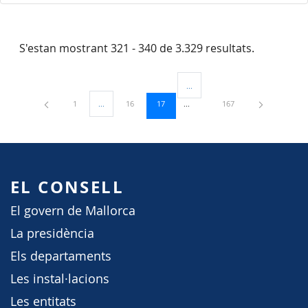
S'estan mostrant 321 - 340 de 3.329 resultats.
...
Pàgines intermèdies Utilitzeu TAB
Pàgina
Pàgina
Pàgina
Pàgina
1
...
16
17
167
Pàgines intermèdies Utilitzeu TAB per navegar.
EL CONSELL
El govern de Mallorca
La presidència
Els departaments
Les instal·lacions
Les entitats