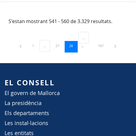
S'estan mostrant 541 - 560 de 3.329 resultats.
...
Pàgines intermèdies Utilitzeu TAB
Pàgina
Pàgina
Pàgina
Pàgina
1
...
27
28
167
Pàgines intermèdies Utilitzeu TAB per navegar.
EL CONSELL
El govern de Mallorca
La presidència
Els departaments
Les instal·lacions
Les entitats