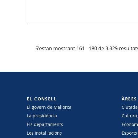
S'estan mostrant 161 - 180 de 3.329 resultat
EL CONSELL
ÀREES
El govern de Mallorca
Ciutadan
La presidència
Cultura
Els departaments
Economi
Les instal·lacions
Esports 