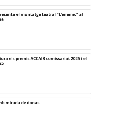
presenta el muntatge teatral "L'enemic" al
ma
liura els premis ACCAIB comissariat 2025 i el
25
mb mirada de dona»