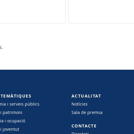
s.
 TEMÀTIQUES
ACTUALITAT
ia i serveis públics
Notícies
 i patrimoni
Sala de premsa
a i ocupació
CONTACTE
i joventut
Directori