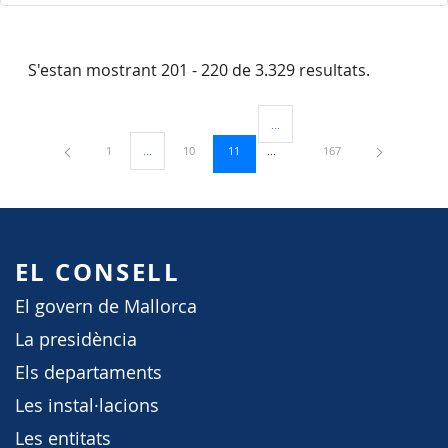
S'estan mostrant 201 - 220 de 3.329 resultats.
...
Pàgines intermèdies Utilitzeu TAB
Pàgina
Pàgina
Pàgina
Pàgina
1
...
10
11
167
Pàgines intermèdies Utilitzeu TAB per navegar.
EL CONSELL
El govern de Mallorca
La presidència
Els departaments
Les instal·lacions
Les entitats