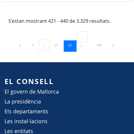
S'estan mostrant 421 - 440 de 3.329 resultats.
...
Pàgines intermèdies Utilitzeu TAB
Pàgina
Pàgina
Pàgina
Pàgina
1
...
21
22
167
Pàgines intermèdies Utilitzeu TAB per navegar.
EL CONSELL
El govern de Mallorca
La presidència
Els departaments
Les instal·lacions
Les entitats