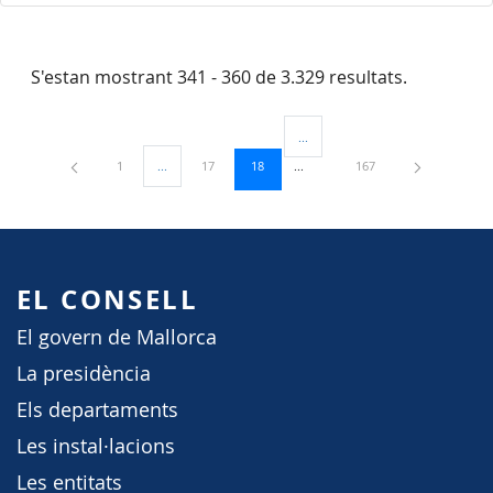
S'estan mostrant 341 - 360 de 3.329 resultats.
...
Pàgines intermèdies Utilitzeu TAB
Pàgina
Pàgina
Pàgina
Pàgina
1
...
17
18
167
Pàgines intermèdies Utilitzeu TAB per navegar.
EL CONSELL
El govern de Mallorca
La presidència
Els departaments
Les instal·lacions
Les entitats