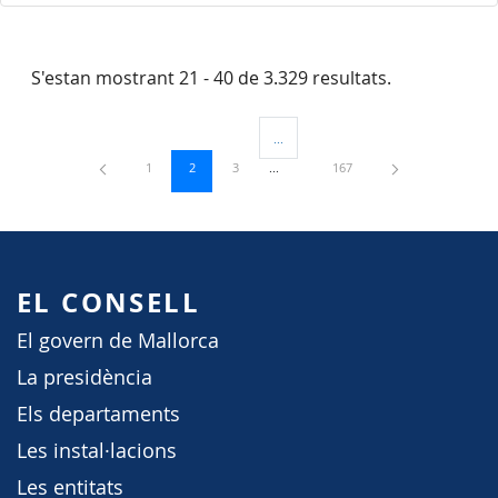
S'estan mostrant 21 - 40 de 3.329 resultats.
...
Pàgines intermèdies Utilitzeu TAB per 
Pàgina
Pàgina
Pàgina
Pàgina
1
2
3
167
EL CONSELL
El govern de Mallorca
La presidència
Els departaments
Les instal·lacions
Les entitats