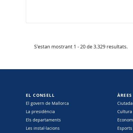
S'estan mostrant 1 - 20 de 3.329 resultats.
EL CONSELL
ÀREES
El govern de Mallorca
Ciutadan
La presidència
Cultura
Els departaments
Economi
Les instal·lacions
Esports 