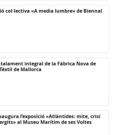
ció col·lectiva «A media lumbre» de Biennal
untalament integral de la Fàbrica Nova de
Tèxtil de Mallorca
naugura l’exposició «Atlàntides: mite, crisi
ergits» al Museu Marítim de ses Voltes