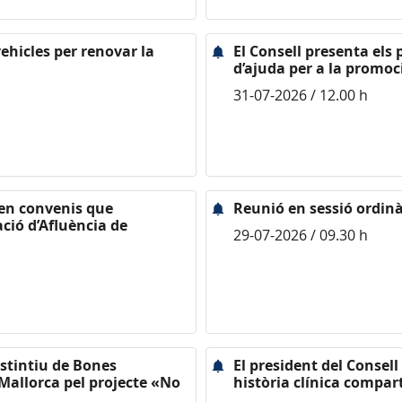
ehicles per renovar la
El Consell presenta els
d’ajuda per a la promoc
31-07-2026 / 12.00 h
gnen convenis que
Reunió en sessió ordinà
ació d’Afluència de
29-07-2026 / 09.30 h
istintiu de Bones
El president del Consel
Mallorca pel projecte «No
història clínica compart