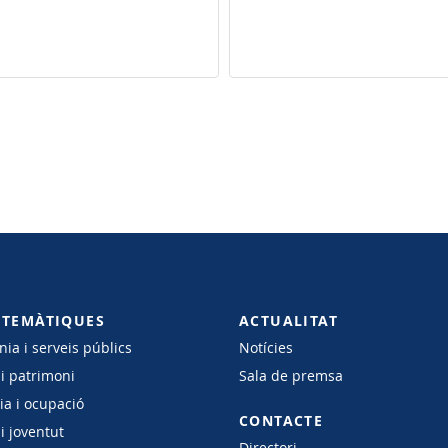
 TEMÀTIQUES
ACTUALITAT
ia i serveis públics
Notícies
 i patrimoni
Sala de premsa
a i ocupació
CONTACTE
i joventut
Directori