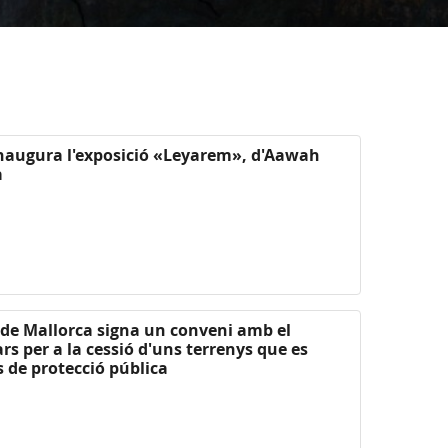
 inaugura l'exposició «Leyarem», d'Aawah
a
l de Mallorca signa un conveni amb el
ars per a la cessió d'uns terrenys que es
 de protecció pública