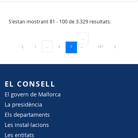
S'estan mostrant 81 - 100 de 3.329 resultats.
...
Pàgines intermèdies Utilitzeu TAB 
Pàgina
Pàgina
Pàgina
Pàgina
1
...
4
5
167
Pàgines intermèdies Utilitzeu TAB per navegar.
EL CONSELL
El govern de Mallorca
La presidència
Els departaments
Les instal·lacions
Les entitats