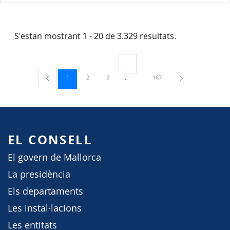
S'estan mostrant 1 - 20 de 3.329 resultats.
...
Pàgines intermèdies Utilitzeu TAB per 
Pàgina
Pàgina
Pàgina
Pàgina
1
2
3
167
EL CONSELL
El govern de Mallorca
La presidència
Els departaments
Les instal·lacions
Les entitats