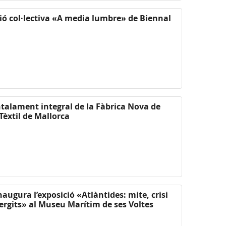
ció col·lectiva «A media lumbre» de Biennal
untalament integral de la Fàbrica Nova de
Tèxtil de Mallorca
naugura l’exposició «Atlàntides: mite, crisi
ergits» al Museu Marítim de ses Voltes