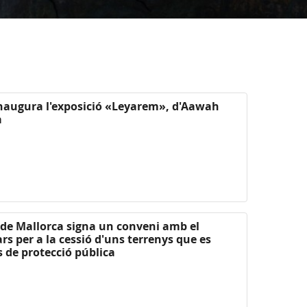
 inaugura l'exposició «Leyarem», d'Aawah
a
l de Mallorca signa un conveni amb el
ars per a la cessió d'uns terrenys que es
 de protecció pública