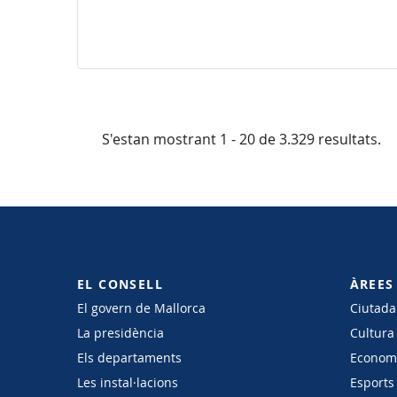
S'estan mostrant 1 - 20 de 3.329 resultats.
EL CONSELL
ÀREES
El govern de Mallorca
Ciutadan
La presidència
Cultura
Els departaments
Economi
Les instal·lacions
Esports 