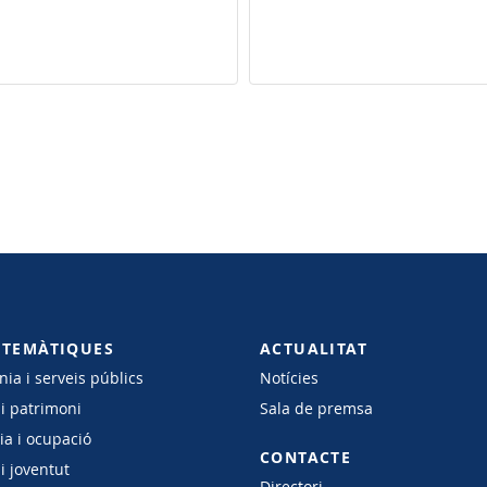
 TEMÀTIQUES
ACTUALITAT
ia i serveis públics
Notícies
 i patrimoni
Sala de premsa
a i ocupació
CONTACTE
i joventut
Directori