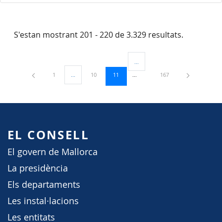
S'estan mostrant 201 - 220 de 3.329 resultats.
...
Pàgines intermèdies Utilitzeu TAB
Pàgina
Pàgina
Pàgina
Pàgina
1
...
10
11
167
Pàgines intermèdies Utilitzeu TAB per navegar.
EL CONSELL
El govern de Mallorca
La presidència
Els departaments
Les instal·lacions
Les entitats