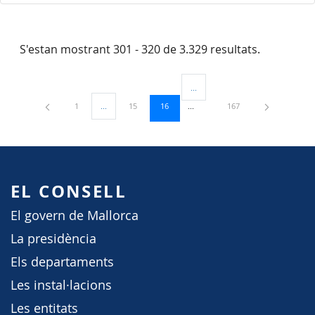
S'estan mostrant 301 - 320 de 3.329 resultats.
...
Pàgines intermèdies Utilitzeu TAB
Pàgina
Pàgina
Pàgina
Pàgina
1
...
15
16
167
Pàgines intermèdies Utilitzeu TAB per navegar.
EL CONSELL
El govern de Mallorca
La presidència
Els departaments
Les instal·lacions
Les entitats