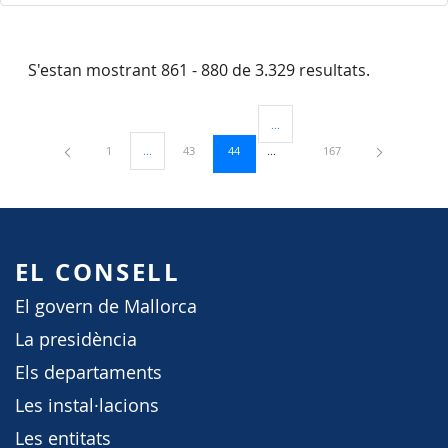
S'estan mostrant 861 - 880 de 3.329 resultats.
...
Pàgines intermèdies Utilitzeu TAB
Pàgina
Pàgina
Pàgina
Pàgina
1
...
43
44
167
Pàgines intermèdies Utilitzeu TAB per navegar.
EL CONSELL
El govern de Mallorca
La presidència
Els departaments
Les instal·lacions
Les entitats