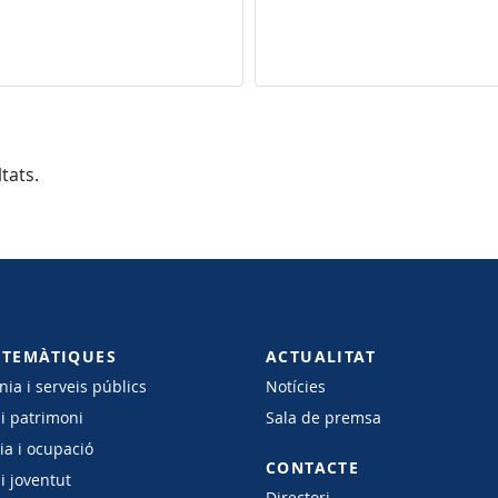
tats.
 TEMÀTIQUES
ACTUALITAT
ia i serveis públics
Notícies
 i patrimoni
Sala de premsa
a i ocupació
CONTACTE
i joventut
Directori