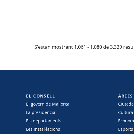
S'estan mostrant 1.061 - 1.080 de 3.329 resul
EL CONSELL
ÀREES
El govern de Mallorca
Ciutadan
La presidència
Cultura
Els departaments
Economi
Les instal·lacions
Esports 