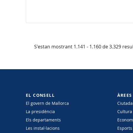
S'estan mostrant 1.141 - 1.160 de 3.329 resul
EL CONSELL
ÀREES
El govern de Mallorca
Ciutadan
La presidència
Cultura
Els departaments
Economi
Les instal·lacions
Esports 