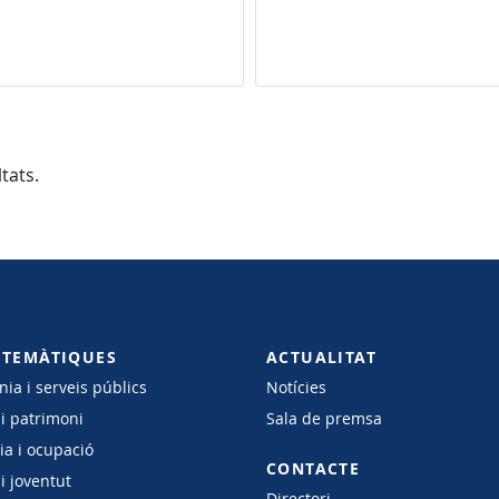
tats.
 TEMÀTIQUES
ACTUALITAT
ia i serveis públics
Notícies
 i patrimoni
Sala de premsa
a i ocupació
CONTACTE
i joventut
Directori