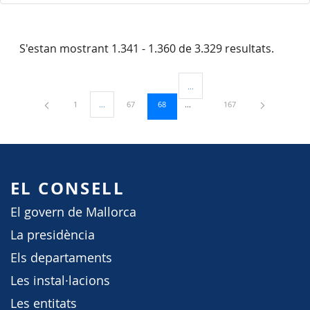
S'estan mostrant 1.341 - 1.360 de 3.329 resultats.
...
Pàgines intermèdies Utilitzeu TAB
Pàgina
Pàgina
Pàgina
Pàgina
1
...
67
68
167
Pàgines intermèdies Utilitzeu TAB per navegar.
EL CONSELL
El govern de Mallorca
La presidència
Els departaments
Les instal·lacions
Les entitats