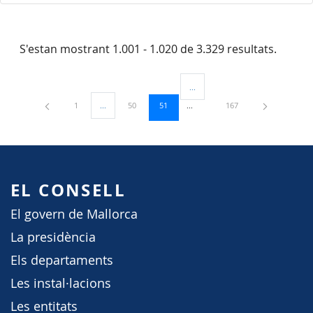
S'estan mostrant 1.001 - 1.020 de 3.329 resultats.
...
Pàgines intermèdies Utilitzeu TAB
Pàgina
Pàgina
Pàgina
Pàgina
1
...
50
51
167
Pàgines intermèdies Utilitzeu TAB per navegar.
EL CONSELL
El govern de Mallorca
La presidència
Els departaments
Les instal·lacions
Les entitats