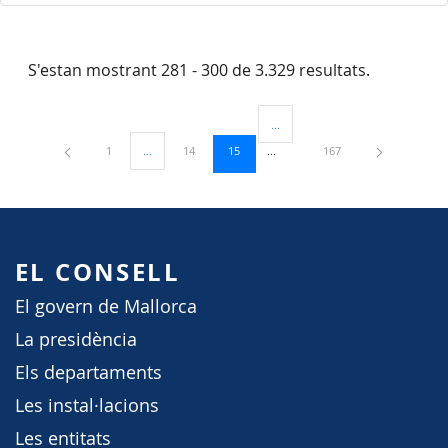
S'estan mostrant 281 - 300 de 3.329 resultats.
...
Pàgines intermèdies Utilitzeu TAB
Pàgina
Pàgina
Pàgina
Pàgina
1
...
14
15
167
Pàgines intermèdies Utilitzeu TAB per navegar.
EL CONSELL
El govern de Mallorca
La presidència
Els departaments
Les instal·lacions
Les entitats