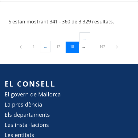
S'estan mostrant 341 - 360 de 3.329 resultats.
...
Pàgines intermèdies Utilitzeu TAB
Pàgina
Pàgina
Pàgina
Pàgina
1
...
17
18
167
Pàgines intermèdies Utilitzeu TAB per navegar.
EL CONSELL
El govern de Mallorca
La presidència
Els departaments
Les instal·lacions
Les entitats