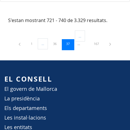
S'estan mostrant 721 - 740 de 3.329 resultats.
...
Pàgines intermèdies Utilitzeu TAB
Pàgina
Pàgina
Pàgina
Pàgina
1
...
36
37
167
Pàgines intermèdies Utilitzeu TAB per navegar.
EL CONSELL
El govern de Mallorca
La presidència
Els departaments
Les instal·lacions
Les entitats