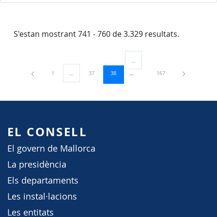
S'estan mostrant 741 - 760 de 3.329 resultats.
...
Pàgines intermèdies Utilitzeu TAB
Pàgina
Pàgina
Pàgina
Pàgina
1
...
37
38
167
Pàgines intermèdies Utilitzeu TAB per navegar.
EL CONSELL
El govern de Mallorca
La presidència
Els departaments
Les instal·lacions
Les entitats