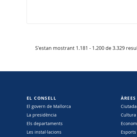
S'estan mostrant 1.181 - 1.200 de 3.329 resul
EL CONSELL
ÀREES
El govern de Mallorca
Ciutadan
La presidència
Cultura
Els departaments
Economi
Les instal·lacions
Esports 