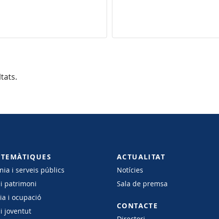
tats.
 TEMÀTIQUES
ACTUALITAT
ia i serveis públics
Notícies
 i patrimoni
Sala de premsa
a i ocupació
CONTACTE
i joventut
Directori