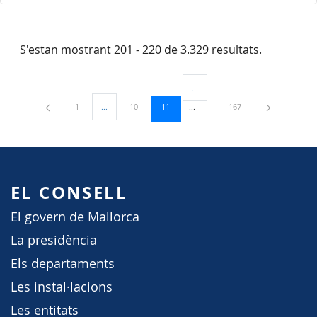
S'estan mostrant 201 - 220 de 3.329 resultats.
...
Pàgines intermèdies Utilitzeu TAB
Pàgina
Pàgina
Pàgina
Pàgina
1
...
10
11
167
Pàgines intermèdies Utilitzeu TAB per navegar.
EL CONSELL
El govern de Mallorca
La presidència
Els departaments
Les instal·lacions
Les entitats