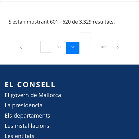
S'estan mostrant 601 - 620 de 3.329 resultats.
...
Pàgines intermèdies Utilitzeu TAB
Pàgina
Pàgina
Pàgina
Pàgina
1
...
30
31
167
Pàgines intermèdies Utilitzeu TAB per navegar.
EL CONSELL
El govern de Mallorca
La presidència
Els departaments
Les instal·lacions
Les entitats