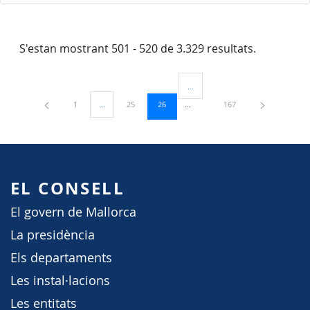
S'estan mostrant 501 - 520 de 3.329 resultats.
...
Pàgines intermèdies Utilitzeu TAB
Pàgina
Pàgina
Pàgina
Pàgina
1
...
25
26
167
Pàgines intermèdies Utilitzeu TAB per navegar.
EL CONSELL
El govern de Mallorca
La presidència
Els departaments
Les instal·lacions
Les entitats