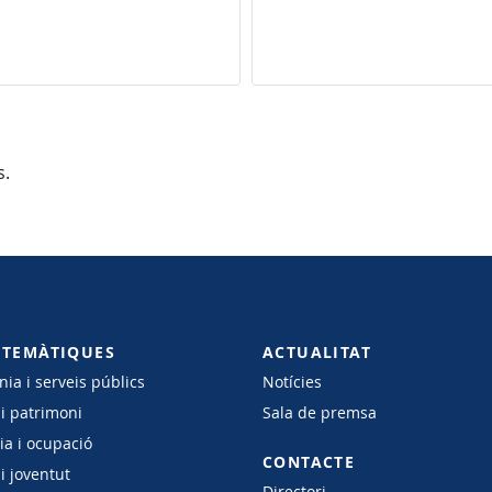
s.
 TEMÀTIQUES
ACTUALITAT
ia i serveis públics
Notícies
 i patrimoni
Sala de premsa
a i ocupació
CONTACTE
i joventut
Directori