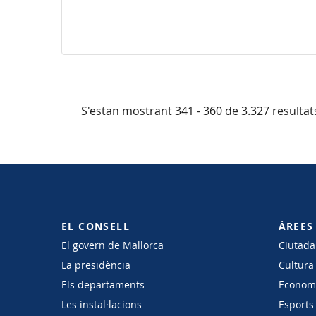
S'estan mostrant 341 - 360 de 3.327 resultat
EL CONSELL
ÀREES
El govern de Mallorca
Ciutadan
La presidència
Cultura
Els departaments
Economi
Les instal·lacions
Esports 