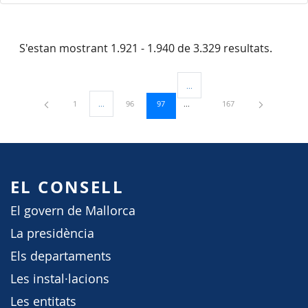
S'estan mostrant 1.921 - 1.940 de 3.329 resultats.
...
Pàgines intermèdies Utilitzeu TAB
Pàgina
Pàgina
Pàgina
Pàgina
1
...
96
97
167
Pàgines intermèdies Utilitzeu TAB per navegar.
EL CONSELL
El govern de Mallorca
La presidència
Els departaments
Les instal·lacions
Les entitats