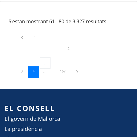
S'estan mostrant 61 - 80 de 3.327 resultats.
Pàgina
1
Pàgina
2
...
Pàgines intermèdies Utilitzeu TAB per navegar.
Pàgina
Pàgina
Pàgina
3
4
167
EL CONSELL
El govern de Mallorca
La presidència