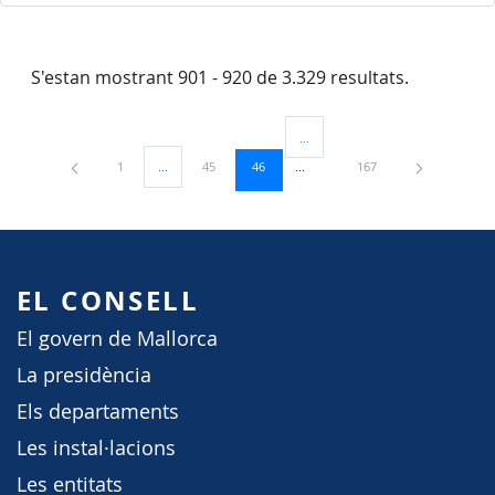
S'estan mostrant 901 - 920 de 3.329 resultats.
...
Pàgines intermèdies Utilitzeu TAB
Pàgina
Pàgina
Pàgina
Pàgina
1
...
45
46
167
Pàgines intermèdies Utilitzeu TAB per navegar.
EL CONSELL
El govern de Mallorca
La presidència
Els departaments
Les instal·lacions
Les entitats