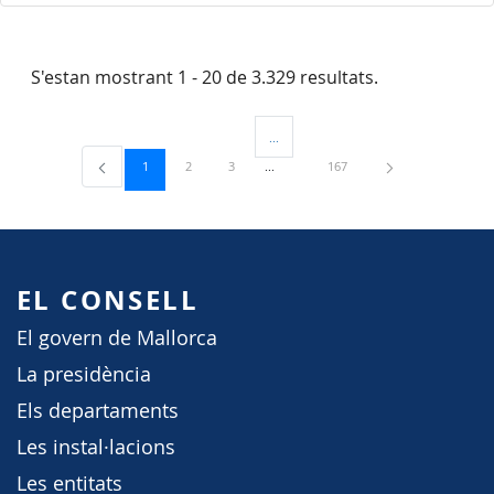
S'estan mostrant 1 - 20 de 3.329 resultats.
...
Pàgines intermèdies Utilitzeu TAB per 
Pàgina
Pàgina
Pàgina
Pàgina
1
2
3
167
EL CONSELL
El govern de Mallorca
La presidència
Els departaments
Les instal·lacions
Les entitats