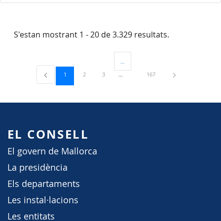
S'estan mostrant 1 - 20 de 3.329 resultats.
...
Pàgines intermèdies Utilitzeu TAB per 
Pàgina
Pàgina
Pàgina
Pàgina
1
2
3
167
EL CONSELL
El govern de Mallorca
La presidència
Els departaments
Les instal·lacions
Les entitats