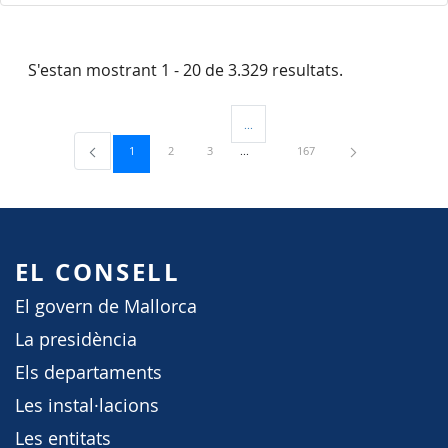
S'estan mostrant 1 - 20 de 3.329 resultats.
...
Pàgines intermèdies Utilitzeu TAB per 
Pàgina
Pàgina
Pàgina
Pàgina
1
2
3
167
EL CONSELL
El govern de Mallorca
La presidència
Els departaments
Les instal·lacions
Les entitats