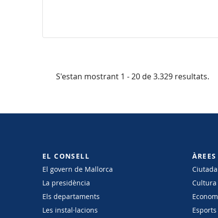
S'estan mostrant 1 - 20 de 3.329 resultats.
EL CONSELL
ÀREES
El govern de Mallorca
Ciutadan
La presidència
Cultura
Els departaments
Economi
Les instal·lacions
Esports 