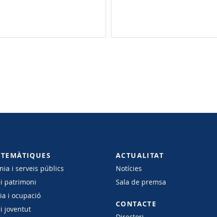
 TEMÀTIQUES
ACTUALITAT
ia i serveis públics
Notícies
 i patrimoni
Sala de premsa
a i ocupació
CONTACTE
i joventut
Directori