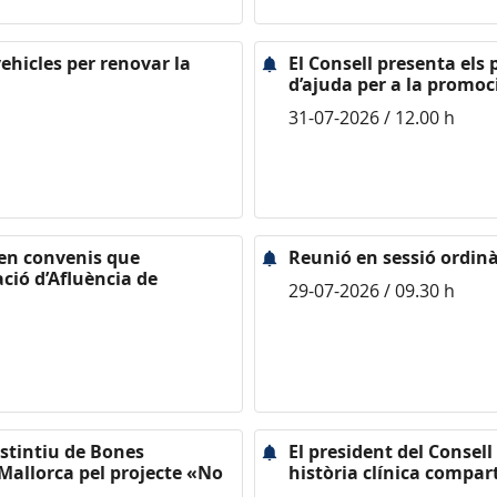
ehicles per renovar la
El Consell presenta els
d’ajuda per a la promoc
31-07-2026 / 12.00 h
gnen convenis que
Reunió en sessió ordinà
ació d’Afluència de
29-07-2026 / 09.30 h
istintiu de Bones
El president del Consel
Mallorca pel projecte «No
història clínica compart