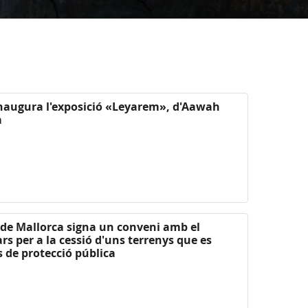
 inaugura l'exposició «Leyarem», d'Aawah
a
l de Mallorca signa un conveni amb el
ars per a la cessió d'uns terrenys que es
 de protecció pública