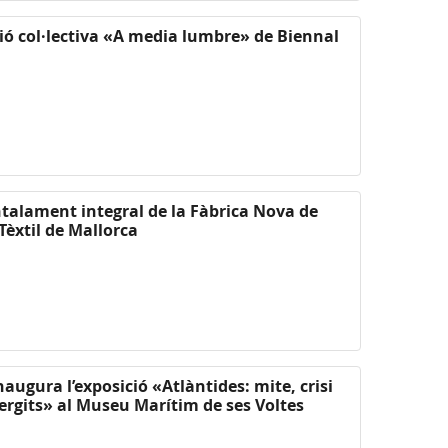
ció col·lectiva «A media lumbre» de Biennal
untalament integral de la Fàbrica Nova de
Tèxtil de Mallorca
naugura l’exposició «Atlàntides: mite, crisi
ergits» al Museu Marítim de ses Voltes