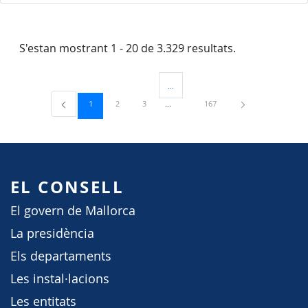
S'estan mostrant 1 - 20 de 3.329 resultats.
...
Pàgines intermèdies Utilitzeu TAB per 
Pàgina
Pàgina
Pàgina
Pàgina
1
2
3
167
EL CONSELL
El govern de Mallorca
La presidència
Els departaments
Les instal·lacions
Les entitats