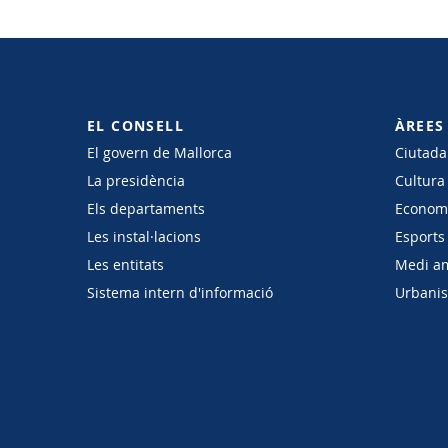
EL CONSELL
ÀREES
El govern de Mallorca
Ciutadan
La presidència
Cultura
Els departaments
Economi
Les instal·lacions
Esports 
Les entitats
Medi a
Sistema intern d'informació
Urbanism