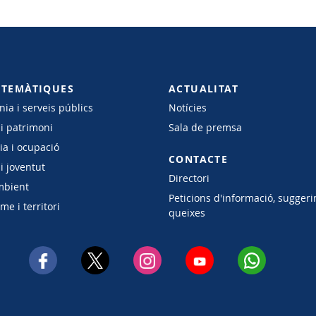
 TEMÀTIQUES
ACTUALITAT
ia i serveis públics
Notícies
 i patrimoni
Sala de premsa
a i ocupació
CONTACTE
i joventut
Directori
mbient
Peticions d'informació, suggeri
e i territori
queixes