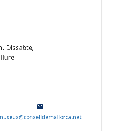
h. Dissabte,
liure
museus@conselldemallorca.net