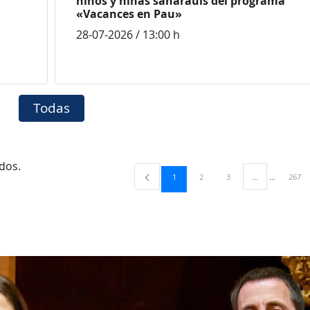
niños y niñas saharauis del programa
«Vacances en Pau»
28-07-2026 / 13:00 h
Todas
ados.
Página
Página
Página
Págin
1
2
3
...
267
Páginas interme