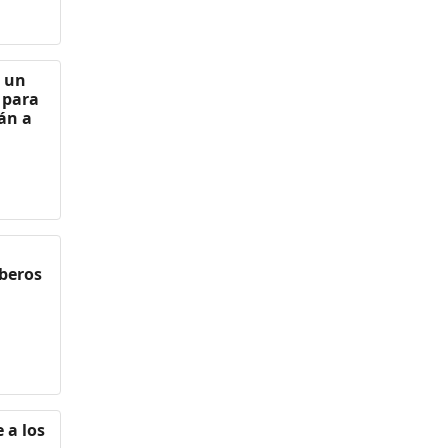
a un
 para
án a
mberos
 a los