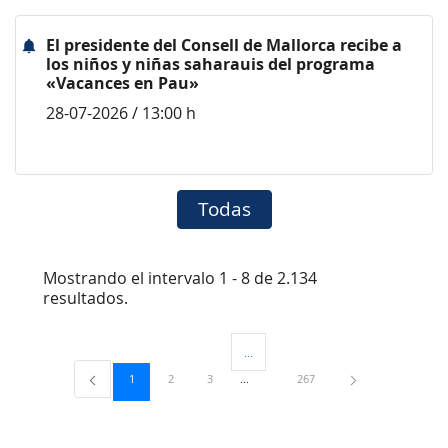
El presidente del Consell de Mallorca recibe a
los niños y niñas saharauis del programa
«Vacances en Pau»
28-07-2026 / 13:00 h
Todas
Mostrando el intervalo 1 - 8 de 2.134
resultados.
...
Páginas intermedias Use TAB para desp
Página
Página
Página
Página
1
2
3
267