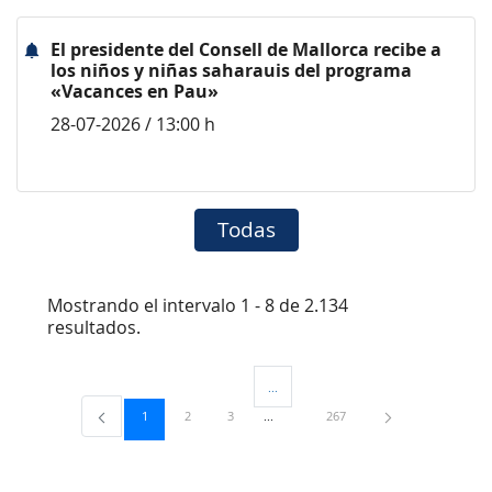
El presidente del Consell de Mallorca recibe a
los niños y niñas saharauis del programa
«Vacances en Pau»
28-07-2026 / 13:00 h
Todas
Mostrando el intervalo 1 - 8 de 2.134
resultados.
...
Páginas intermedias Use TAB para desp
Página
Página
Página
Página
1
2
3
267