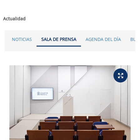
Actualidad
NOTICIAS
SALA DE PRENSA
AGENDA DEL DÍA
BUS