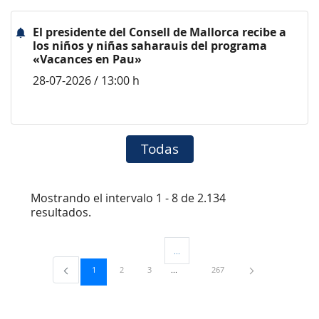
El presidente del Consell de Mallorca recibe a
los niños y niñas saharauis del programa
«Vacances en Pau»
28-07-2026 / 13:00 h
Todas
Mostrando el intervalo 1 - 8 de 2.134
resultados.
...
Páginas intermedias Use TAB para desp
Página
Página
Página
Página
1
2
3
267