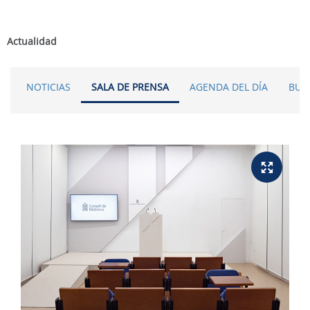
Actualidad
NOTICIAS
SALA DE PRENSA
AGENDA DEL DÍA
BUS