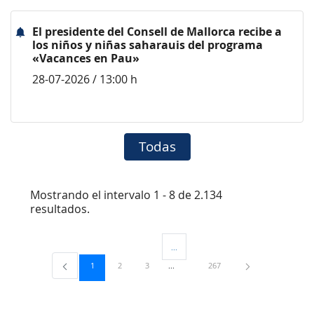
El presidente del Consell de Mallorca recibe a
los niños y niñas saharauis del programa
«Vacances en Pau»
28-07-2026 / 13:00 h
Todas
Mostrando el intervalo 1 - 8 de 2.134
resultados.
...
Páginas intermedias Use TAB para desp
Página
Página
Página
Página
1
2
3
267