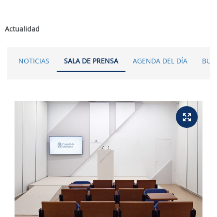
Actualidad
NOTICIAS
SALA DE PRENSA
AGENDA DEL DÍA
BUS