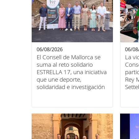
06/08/2026
06/08
El Consell de Mallorca se
La vi
suma al reto solidario
Conse
ESTRELLA 17, una iniciativa
parti
que une deporte,
Rey 
solidaridad e investigación
Sette
contra el cáncer infantil
unión
inclu