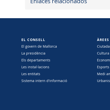
Enlaces relacionados
EL CONSELL
ÀREES
El govern de Mallorca
Ciutadan
La presidència
Cultura
Els departaments
Economi
Les instal·lacions
Esports 
Les entitats
Medi a
Sistema intern d'informació
Urbanism