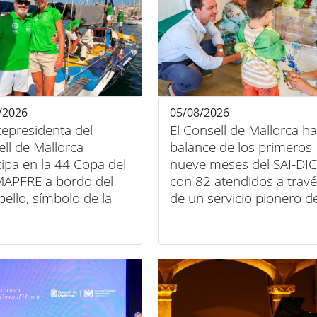
/2026
05/08/2026
cepresidenta del
El Consell de Mallorca h
ll de Mallorca
balance de los primeros
cipa en la 44 Copa del
nueve meses del SAI-DIC
MAPFRE a bordo del
con 82 atendidos a trav
bello, símbolo de la
de un servicio pionero d
 entre deporte, arte e
atención domiciliaria
sión