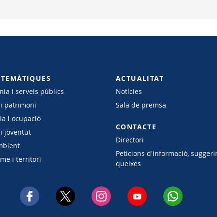
 TEMÀTIQUES
ACTUALITAT
ia i serveis públics
Notícies
 i patrimoni
Sala de premsa
a i ocupació
CONTACTE
i joventut
Directori
mbient
Peticions d'informació, suggeri
e i territori
queixes